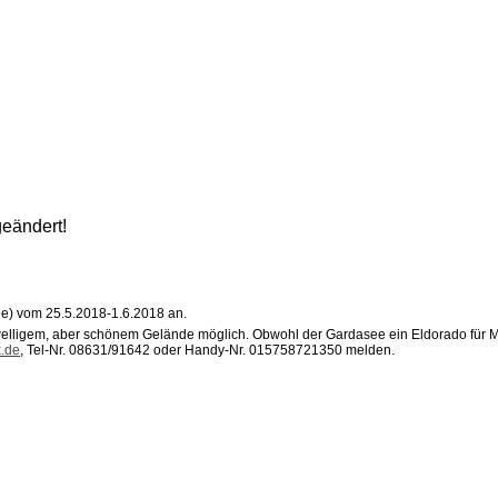
eändert!
see) vom 25.5.2018-1.6.2018 an.
lligem, aber schönem Gelände möglich. Obwohl der Gardasee ein Eldorado für MTB-
x.de
, Tel-Nr. 08631/91642 oder Handy-Nr. 015758721350 melden.