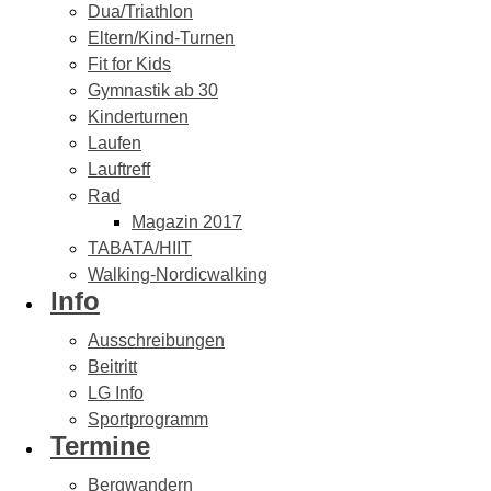
Dua/Triathlon
Eltern/Kind-Turnen
Fit for Kids
Gymnastik ab 30
Kinderturnen
Laufen
Lauftreff
Rad
Magazin 2017
TABATA/HIIT
Walking-Nordicwalking
Info
Ausschreibungen
Beitritt
LG Info
Sportprogramm
Termine
Bergwandern