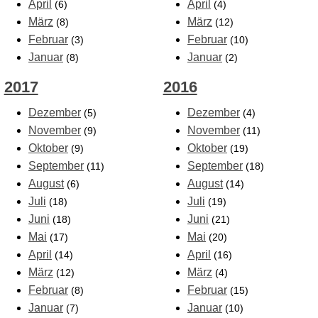
April
April
(6)
(4)
März
März
(8)
(12)
Februar
Februar
(3)
(10)
Januar
Januar
(8)
(2)
2017
2016
Dezember
Dezember
(5)
(4)
November
November
(9)
(11)
Oktober
Oktober
(9)
(19)
September
September
(11)
(18)
August
August
(6)
(14)
Juli
Juli
(18)
(19)
Juni
Juni
(18)
(21)
Mai
Mai
(17)
(20)
April
April
(14)
(16)
März
März
(12)
(4)
Februar
Februar
(8)
(15)
Januar
Januar
(7)
(10)