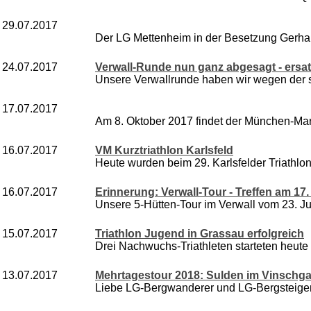
29.07.2017
Der LG Mettenheim in der Besetzung Gerhard
24.07.2017
Verwall-Runde nun ganz abgesagt - ersa
Unsere Verwallrunde haben wir wegen der s
17.07.2017
Am 8. Oktober 2017 findet der München-Mara
16.07.2017
VM Kurztriathlon Karlsfeld
Heute wurden beim 29. Karlsfelder Triathlon
16.07.2017
Erinnerung: Verwall-Tour - Treffen am 17.
Unsere 5-Hütten-Tour im Verwall vom 23. Juli b
15.07.2017
Triathlon Jugend in Grassau erfolgreich
Drei Nachwuchs-Triathleten starteten heute s
13.07.2017
Mehrtagestour 2018: Sulden im Vinschgau
Liebe LG-Bergwanderer und LG-Bergsteiger