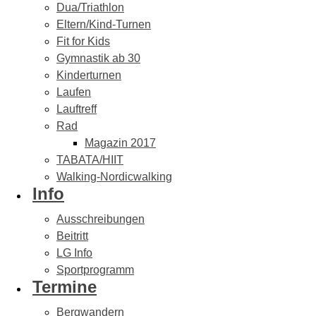
Dua/Triathlon
Eltern/Kind-Turnen
Fit for Kids
Gymnastik ab 30
Kinderturnen
Laufen
Lauftreff
Rad
Magazin 2017
TABATA/HIIT
Walking-Nordicwalking
Info
Ausschreibungen
Beitritt
LG Info
Sportprogramm
Termine
Bergwandern