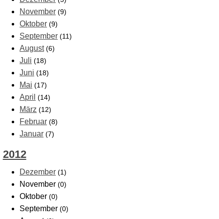
November
(9)
Oktober
(9)
September
(11)
August
(6)
Juli
(18)
Juni
(18)
Mai
(17)
April
(14)
März
(12)
Februar
(8)
Januar
(7)
2012
Dezember
(1)
November
(0)
Oktober
(0)
September
(0)