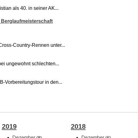
stian als 40. in seiner AK...
 Berglaufmeisterschaft
Cross-Country-Rennen unter...
 bei ungewohnt schlechten...
orbereitungstour in den...
2019
2018
Dezember
Dezember
(8)
(6)