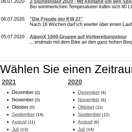
06.07.2020
2-Stundenlauf 2020 - Mit Abstand um den Spor
Bei sommerlichen Temperaturen trafen sich 40 LG 
06.07.2020
"Die Freude der KW 27"
Nach 18 Wochen darf ich wieder über einen Lauf 
05.07.2020
AlpenX 1000-Gruppe auf Vorbereitungstour
... erstmals mit dem Bike an den ganz hohen Ber
Wählen Sie einen Zeitrau
2021
2020
Dezember
Dezember
(0)
(4)
November
November
(0)
(6)
Oktober
Oktober
(0)
(11)
September
September
(19)
(12)
August
August
(11)
(6)
Juli
Juli
(13)
(14)