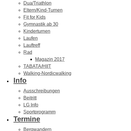
Dua/Triathlon
Eltern/Kind-Turnen
Fit for Kids
Gymnastik ab 30
Kinderturnen
Laufen
Lauftreff
Rad
Magazin 2017
TABATA/HIIT
Walking-Nordicwalking
Info
Ausschreibungen
Beitritt
LG Info
Sportprogramm
Termine
Bergwandern