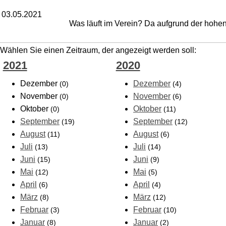
03.05.2021
Was läuft im Verein? Da aufgrund der hohen
Wählen Sie einen Zeitraum, der angezeigt werden soll:
2021
2020
Dezember
Dezember
(0)
(4)
November
November
(0)
(6)
Oktober
Oktober
(0)
(11)
September
September
(19)
(12)
August
August
(11)
(6)
Juli
Juli
(13)
(14)
Juni
Juni
(15)
(9)
Mai
Mai
(12)
(5)
April
April
(6)
(4)
März
März
(8)
(12)
Februar
Februar
(3)
(10)
Januar
Januar
(8)
(2)