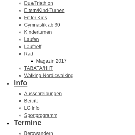
Dua/Triathlon
Eltern/Kind-Turnen
Fit for Kids
Gymnastik ab 30
Kinderturnen
Laufen
Lauftreff
Rad
Magazin 2017
TABATA/HIIT
Walking-Nordicwalking
Info
Ausschreibungen
Beitritt
LG Info
Sportprogramm
Termine
Bergwandern